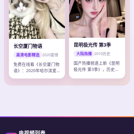
昆明极光传 第3季
长空厦门物语
大陆热播
2010
历史
高清电影精选
2020
爱情
国产热播频道上新《昆明
免费在线看《长空厦门物
极光传 第3季》，历史剧
语》：2020年哈尔滨爱
情紧凑口碑上扬，张艺谋
情电影，张艺谋作品，主
调度精准，2…
演毛晓彤、易…
电视频列表