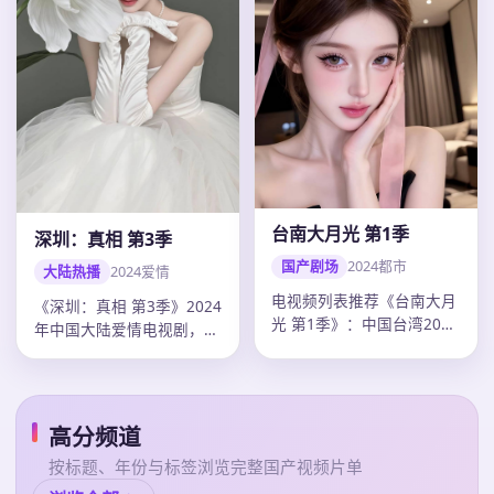
台南大月光 第1季
深圳：真相 第3季
国产剧场
2024
都市
大陆热播
2024
爱情
电视频列表推荐《台南大月
《深圳：真相 第3季》2024
光 第1季》：中国台湾2024
年中国大陆爱情电视剧，单
年度都市佳作，导演李安，
集43分钟超清质感。导演
陈…
乌…
高分频道
按标题、年份与标签浏览完整国产视频片单