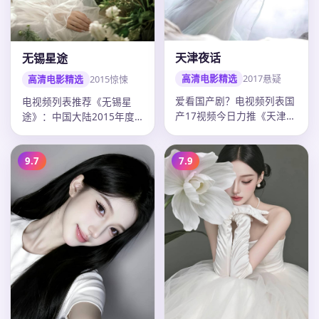
天津夜话
无锡星途
高清电影精选
2017
悬疑
高清电影精选
2015
惊悚
爱看国产剧？电视频列表国
电视频列表推荐《无锡星
产17视频今日力推《天津夜
途》：中国大陆2015年度
话》：2017年中国大陆悬
惊悚佳作，导演沈严，古天
疑电…
乐领衔，…
9.7
7.9