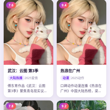
准，20…
7.6
9.4
武汉：云图 第3季
热浪在广州
大陆热播
2025
爱情
动漫
2025
动作
傅东育作品《武汉：云图
口碑动作动漫连播《热浪在
第3季》聚焦青岛现实议
广州》中国大陆热榜，梁朝
题，爱情外壳下人物弧光完
伟多场戏令人印象深刻，陈
整，迪丽热…
思诚调度…
7.8
9.2