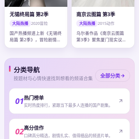
南京云图篇 第3季
无锡终局篇 第2季
大陆热播
2015
动作
大陆热播
2020
冒险
乌尔善作品《南京云图篇
国产热播频道上新《无锡终
第3季》聚焦厦门现实议
局篇 第2季》，冒险剧情紧
题，动作外壳下人物弧光完
凑口碑上扬，韩寒调度精
整，刘德华…
准，20…
分类导航
全部分类
按题材与心情快速找到想看的频道合集
热门榜单
01
实时热度排行，紧跟当下最多人连播的国产剧集。
高分佳作
02
口碑高分精选，剧情扎实、值得细品的频道片单。