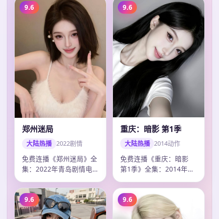
9.6
9.6
重庆：暗影 第1季
郑州迷局
大陆热播
2014
动作
大陆热播
2022
剧情
免费连播《重庆：暗影
免费连播《郑州迷局》全
第1季》全集：2014年成
集：2022年青岛剧情电
都动作电视剧，卡司龚
视剧，卡司杨洋、梁朝
俊、赵丽颖、…
伟、王一博，2…
9.6
9.6