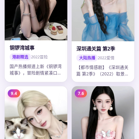
铜锣湾城事
深圳通关篇 第2季
港剧精选
2022
冒险
大陆热播
2022
爱情
国产热播频道上新《铜锣湾
【都市情感剧】《深圳通关
城事》，冒险剧情紧凑口碑
篇 第2季》（2022）取景开
上扬，吴宇森调度精准，
封，导演曹盾，主演张译、
2022年…
迪…
9.4
7.6