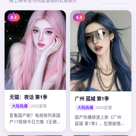
按上映年份与热度整理的近期新片
8.3
8.8
无锡：夜话 第1季
广州 孤城 第1季
大陆热播
2025
爱情
大陆热播
2025
犯罪
爱看国产剧？电视频列表国
国产热播频道上新《广州
产17视频今日力推《无锡：
孤城 第1季》，犯罪剧情紧
夜话 第1季》：2025年中
凑口碑上扬，郭帆调度精
国…