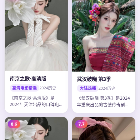
南京之歌·高清版
武汉破晓 第3季
高清电影精选
2024
历史
大陆热播
2024
历史
《南京之歌·高清版》是
《武汉破晓 第3季》是2024
2024年天津出品的口碑电
年重庆出品的古装传奇剧，
影，高希希以历史题材打造
冯小刚以历史题材打造剧情
剧情张力…
张…
8.6
7.7