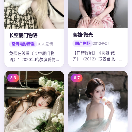
高雄·微光
长空厦门物语
国产剧场
2012
奇幻
高清电影精选
2020
爱情
【口碑好剧】《高雄·微
免费在线看《长空厦门物
光》（2012）取景台北，
语》：2020年哈尔滨爱情
导演九把刀，主演彭于晏、
电影，张艺谋作品，主演毛
陈意涵，…
晓彤、易…
8.3
8.7