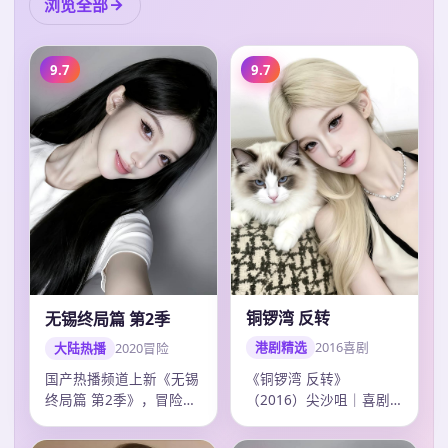
浏览全部
9.7
9.7
铜锣湾 反转
无锡终局篇 第2季
港剧精选
2016
喜剧
大陆热播
2020
冒险
《铜锣湾 反转》
国产热播频道上新《无锡
（2016）尖沙咀｜喜剧
终局篇 第2季》，冒险剧
｜综艺回看。导演许鞍
情紧凑口碑上扬，韩寒调
华，主演郭富城、刘德…
度精准，20…