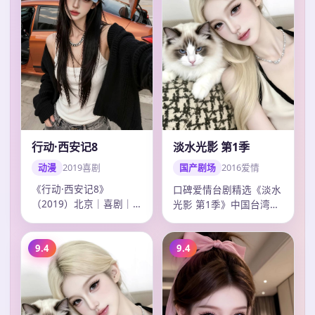
行动·西安记8
淡水光影 第1季
动漫
2019
喜剧
国产剧场
2016
爱情
《行动·西安记8》
口碑爱情台剧精选《淡水
（2019）北京｜喜剧｜
光影 第1季》中国台湾热
动漫连播。导演冯小刚，
榜，彭于晏多场戏令人印
主演吴磊、王凯、…
象深刻，钟孟…
9.4
9.4