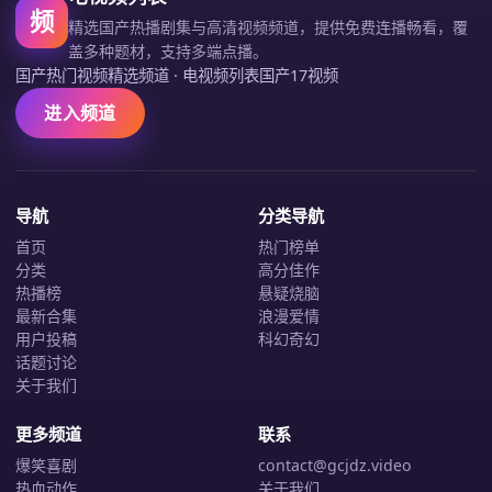
频
精选国产热播剧集与高清视频频道，提供免费连播畅看，覆
盖多种题材，支持多端点播。
国产热门视频精选频道
·
电视频列表国产17视频
进入频道
导航
分类导航
首页
热门榜单
分类
高分佳作
热播榜
悬疑烧脑
最新合集
浪漫爱情
用户投稿
科幻奇幻
话题讨论
关于我们
更多频道
联系
爆笑喜剧
contact@gcjdz.video
热血动作
关于我们